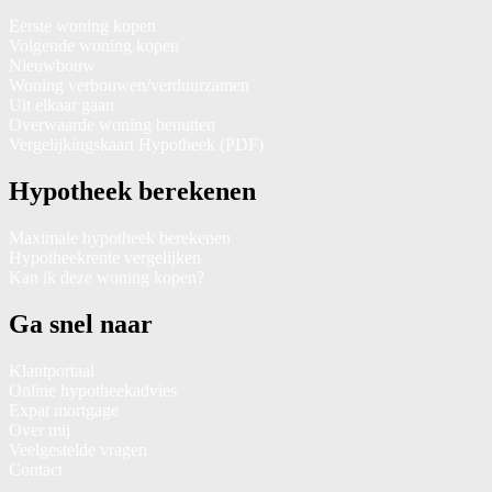
Eerste woning kopen
Volgende woning kopen
Nieuwbouw
Woning verbouwen/verduurzamen
Uit elkaar gaan
Overwaarde woning benutten
Vergelijkingskaart Hypotheek (PDF)
Hypotheek berekenen
Maximale hypotheek berekenen
Hypotheekrente vergelijken
Kan ik deze woning kopen?
Ga snel naar
Klantportaal
Online hypotheekadvies
Expat mortgage
Over mij
Veelgestelde vragen
Contact