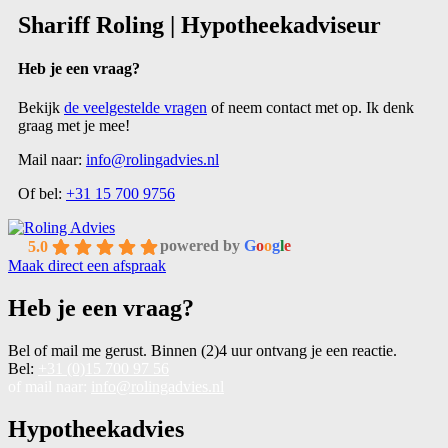
Shariff Roling | Hypotheekadviseur
Heb je een vraag?
Bekijk
de veelgestelde vragen
of neem contact met op. Ik denk
graag met je mee!
Mail naar:
info@rolingadvies.nl
Of bel:
+31 15 700 9756
powered by
G
o
o
g
l
e
5.0
Maak direct een afspraak
Heb je een vraag?
Bel of mail me gerust. Binnen (2)4 uur ontvang je een reactie.
Bel:
+31 (0)15 700 97 56
of mail naar:
info@rolingadvies.nl
Hypotheekadvies